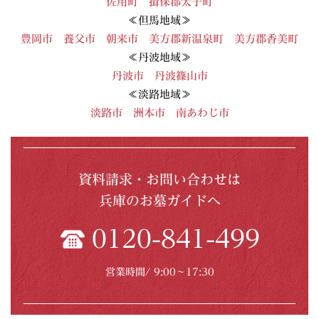
佐用町
揖保郡太子町
≪但馬地域≫
豊岡市
養父市
朝来市
美方郡新温泉町
美方郡香美町
≪丹波地域≫
丹波市
丹波篠山市
≪淡路地域≫
淡路市
洲本市
南あわじ市
資料請求・お問い合わせは
兵庫のお墓ガイドへ
0120-841-499
営業時間/ 9:00〜17:30