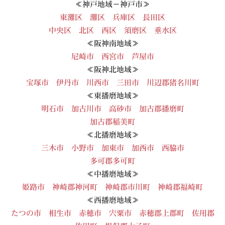
≪神戸地域－神戸市≫
東灘区
灘区
兵庫区
長田区
中央区
北区
西区
須磨区
垂水区
≪阪神南地域≫
尼崎市
西宮市
芦屋市
≪阪神北地域≫
宝塚市
伊丹市
川西市
三田市
川辺郡猪名川町
≪東播磨地域≫
明石市
加古川市
高砂市
加古郡播磨町
加古郡稲美町
≪北播磨地域≫
三木市
小野市
加東市
加西市
西脇市
多可郡多可町
≪中播磨地域≫
姫路市
神崎郡神河町
神崎郡市川町
神崎郡福崎町
≪西播磨地域≫
たつの市
相生市
赤穂市
宍粟市
赤穂郡上郡町
佐用郡