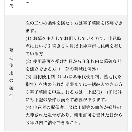
～
代
次の三つの条件を満たす方は舞子墓園を応募でき
ます。
(1) お墓を主としてお祀りしていく方で、申込時
点において引続き６ヶ月以上神戸市に住所を有し
墓
ている方
地
(2) 使用許可を受けた日から３年以内に墓碑など
使
を建立できる方（一部の墓域は例外）
用
(3) 当初使用料（いわゆる永代使用料、墓地代を
の
指す）を決められた期限までに一括納入できる方
条
※舞子墓園を申込まれる方は、上記(1)〜(3)以外
件
にも下記の条件も満たす必要があります。
(4) 申込者の配偶者、又は１親等の血族か姻族の
火葬された遺骨があり、使用許可を受けた日から
３年以内に納骨できること。