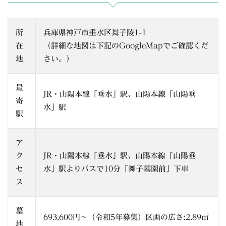
所
兵庫県神戸市垂水区舞子陵1-1
在
（詳細な地図は下記のGoogleMapでご確認くだ
地
さい。）
最
JR・山陽本線「垂水」駅、山陽本線「山陽垂
寄
水」駅
駅
ア
ク
JR・山陽本線「垂水」駅、山陽本線「山陽垂
セ
水」駅よりバスで10分「舞子墓園前」下車
ス
墓
693,600円～（令和5年募集）区画の広さ:2.89㎡
地