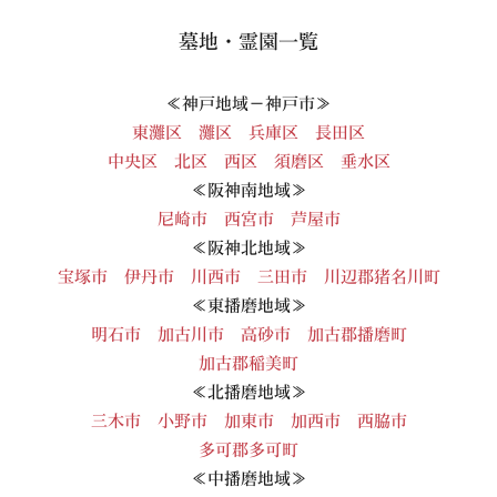
墓地・霊園一覧
≪神戸地域－神戸市≫
東灘区
灘区
兵庫区
長田区
中央区
北区
西区
須磨区
垂水区
≪阪神南地域≫
尼崎市
西宮市
芦屋市
≪阪神北地域≫
宝塚市
伊丹市
川西市
三田市
川辺郡猪名川町
≪東播磨地域≫
明石市
加古川市
高砂市
加古郡播磨町
加古郡稲美町
≪北播磨地域≫
三木市
小野市
加東市
加西市
西脇市
多可郡多可町
≪中播磨地域≫