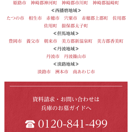
姫路市
神崎郡神河町
神崎郡市川町
神崎郡福崎町
≪西播磨地域≫
たつの市
相生市
赤穂市
宍粟市
赤穂郡上郡町
佐用郡
佐用町
揖保郡太子町
≪但馬地域≫
豊岡市
養父市
朝来市
美方郡新温泉町
美方郡香美町
≪丹波地域≫
丹波市
丹波篠山市
≪淡路地域≫
淡路市
洲本市
南あわじ市
資料請求・お問い合わせは
兵庫のお墓ガイドへ
0120-841-499